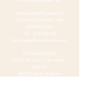
ICH FREUE MICH AUF SIE!
IHRE SANDRA TELLENBACH
ZÄHRINGERSTRASSE 2, 3315
BÄTTERKINDEN
TEL:
+41 32 665 17 16
MAIL:
sandra@kosmetikstudioaloe.ch
ÖFFNUNGSZEITEN
MO, DI, DO: 8:30 - 11:30 / 14:00 -
18:30 Uhr
MI & FR: 08:30 - 11:30 Uhr
SA: NACH ABSPRACHE FÜR
HOCHZEITS MAKEUP