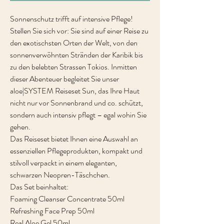
Sonnenschutz trifft auf intensive Pflege!
Stellen Sie sich vor: Sie sind auf einer Reise zu
den exotischsten Orten der Welt, von den
sonnenverwöhnten Stränden der Karibik bis
zu den belebten Strassen Tokios. Inmitten
dieser Abenteuer begleitet Sie unser
aloe|SYSTEM Reiseset Sun, das Ihre Haut
nicht nur vor Sonnenbrand und co. schützt,
sondern auch intensiv pflegt – egal wohin Sie
gehen.
Das Reiseset bietet Ihnen eine Auswahl an
essenziellen Pflegeprodukten, kompakt und
stilvoll verpackt in einem eleganten,
schwarzen Neopren-Täschchen.
Das Set beinhaltet:
Foaming Cleanser Concentrate 50ml
Refreshing Face Prep 50ml
Real Aloe Gel 50ml