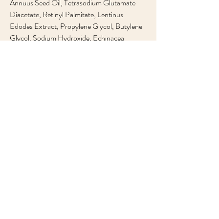
Annuus Seed Oil, Tetrasodium Glutamate
Diacetate, Retinyl Palmitate, Lentinus
Edodes Extract, Propylene Glycol, Butylene
Glycol, Sodium Hydroxide, Echinacea
Purpurea Extract, Panax Ginseng Root
Extract, Chamomilla Recutita Flower Extract,
Equisetum Arvense Extract, Lactic Acid,
Glucose, Bisabolol, Caramel,
Phenoxyethanol, Sodium Benzoate,
Potassium Sorbate, Linalool, Citronellol.
Sun Face & Body Lotion SPF 50: Aqua, Aloe
Barbadensis Leaf Juice, C12-15 Alkyl
Benzoate, Butyl Methoxydibenzoylmethane,
Glycerin, Alcohol Denat., Cetearyl Alcohol,
Ethylhexyl Salicylate, Ethylhexyl Triazone,
Dicaprylyl Ether, Potassium
Cetyl Phosphate, Glyceryl Stearate,
Diethylhexyl Butamido Triazone,
Phenylbenzimidazole Sulfonic Acid,