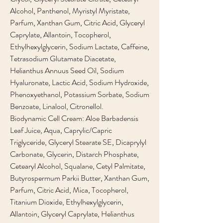
Alcohol, Panthenol, Myristyl Myristate,
Parfum, Xanthan Gum, Citric Acid, Glyceryl
Caprylate, Allantoin, Tocopherol,
Ethylhexylglycerin, Sodium Lactate, Caffeine,
Tetrasodium Glutamate Diacetate,
Helianthus Annuus Seed Oil, Sodium
Hyaluronate, Lactic Acid, Sodium Hydroxide,
Phenoxyethanol, Potassium Sorbate, Sodium
Benzoate, Linalool, Citronellol.
Biodynamic Cell Cream: Aloe Barbadensis
Leaf Juice, Aqua, Caprylic/Capric
Triglyceride, Glyceryl Stearate SE, Dicaprylyl
Carbonate, Glycerin, Distarch Phosphate,
Cetearyl Alcohol, Squalane, Cetyl Palmitate,
Butyrospermum Parkii Butter, Xanthan Gum,
Parfum, Citric Acid, Mica, Tocopherol,
Titanium Dioxide, Ethylhexylglycerin,
Allantoin, Glyceryl Caprylate, Helianthus