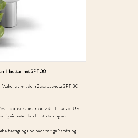
Zeigt auf der Haut so
Bräune und gibt einen
 zum Hautton mit SPF 30
das Make-up mit dem Zusatzschutz SPF 30
 Vera Extrakte zum Schutz der Haut vor UV-
zeitig eintretenden Hautalterung vor.
be Festigung und nachhaltige Straffung.