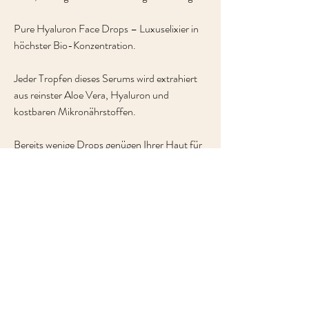
Pure Hyaluron Face Drops – Luxuselixier in
höchster Bio-Konzentration.
Jeder Tropfen dieses Serums wird extrahiert
aus reinster Aloe Vera, Hyaluron und
kostbaren Mikronährstoffen.
Bereits wenige Drops genügen Ihrer Haut für
einen spürbaren und sichtbaren Schub an
Tiefenpflege und Regeneration. Lässt sie
praller, straffer, glatter wirken.
„Green Luxury – sei achtsam und genieße.“
Inhaltsstoffe: Aloe Barbadensis Leaf Extract*,
Glycerin, Sodium Hyaluronate, Betaine,
Xylitylglucoside, Anhydroxylitol, Xylitol,